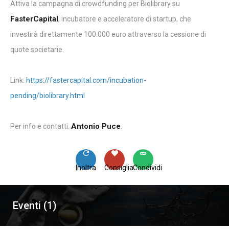
Attiva la campagna di crowdfunding per Biolibrary su
FasterCapital
, incubatore e acceleratore di startup, che
investirà direttamente 100.000 euro attraverso la cessione di
quote societarie.
Link:
https://fastercapital.com/incubation-
pending/biolibrary.html
Antonio Puce
Per info e contatti:
.
Inoltra
Consiglia
Condividi
Eventi (1)