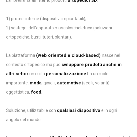
ortopedici 3D
La libreria ha all’interno prodotti
:
1) protesi interne (dispositivi impiantabili);
2) sostegni dell’apparato muscoloscheletrico (soluzioni
ortopediche, busti, tutori, plantari).
(web oriented e cloud-based)
La piattaforma
nasce nel
sviluppare prodotti
anche in
contesto ortopedico ma può
altri settori
personalizzazione
in cui la
ha un ruolo
moda
automotive
importante:
, gioielli,
(sedili, volanti)
food
oggettistica,
.
qualsiasi dispositivo
Soluzione, utilizzabile con
e in ogni
angolo del mondo.