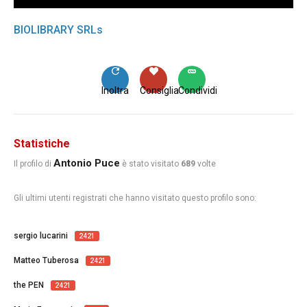
BIOLIBRARY SRLs
Inoltra
Consiglia
Condividi
Statistiche
Antonio Puce
Il profilo di
è stato visitato
689
volte
Gli ultimi utenti registrati che hanno visitato questo profilo sono:
sergio lucarini
2421
Matteo Tuberosa
2421
the PEN
2421