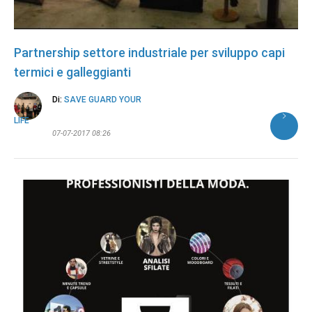
Partnership settore industriale per sviluppo capi
termici e galleggianti
Di:
SAVE GUARD YOUR
LIFE
07-07-2017 08:26